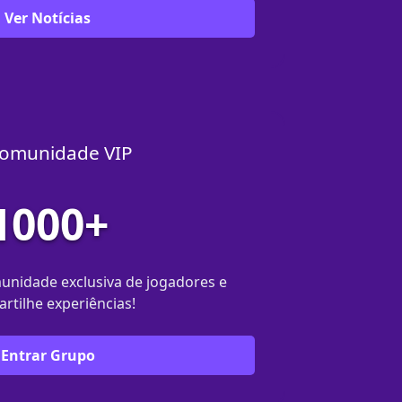
Ver Notícias
Comunidade VIP
1000+
unidade exclusiva de jogadores e
rtilhe experiências!
Entrar Grupo