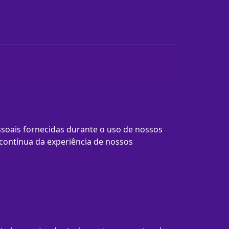
ssoais fornecidas durante o uso de nossos
 contínua da experiência de nossos