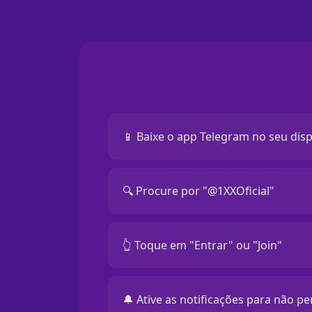
📱 Baixe o app Telegram no seu disp
🔍 Procure por "@1XXOficial"
👆 Toque em "Entrar" ou "Join"
🔔 Ative as notificações para não p