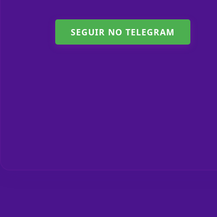
SEGUIR NO TELEGRAM