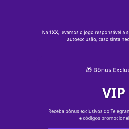
Na
1XX
, levamos o jogo responsável a 
autoexclusão, caso sinta nec
🎁 Bônus Exclu
VIP
Receba bônus exclusivos do Telegra
e códigos promocionai