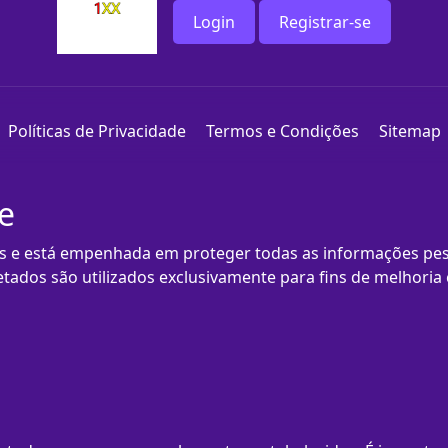
Login
Registrar-se
Políticas de Privacidade
Termos e Condições
Sitemap
de
ios e está empenhada em proteger todas as informações pe
tados são utilizados exclusivamente para fins de melhoria