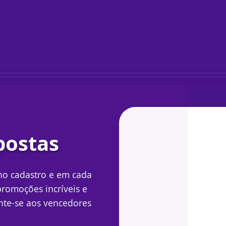
postas
no cadastro e em cada
promoções incríveis e
unte-se aos vencedores