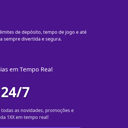
limites de depósito, tempo de jogo e até
ja sempre divertida e segura.
cias em Tempo Real
24/7
e todas as novidades, promoções e
 da 1XX em tempo real!