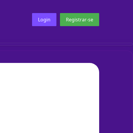
Login
Registrar-se