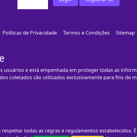
Políticas de Privacidade
Termos e Condições
Sitemap
de
eus usuários e está empenhada em proteger todas as inform
os coletados são utilizados exclusivamente para fins de m
espeitar todas as regras e regulamentos estabelecidos. É