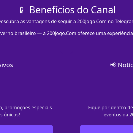
📱 Benefícios do Canal
escubra as vantagens de seguir a 200Jogo.Com no Telegr
overno brasileiro — a 200Jogo.Com oferece uma experiência 
sivos
📢 Notí
m, promoções especiais
Fique por dentro d
s únicos!
eventos da 2