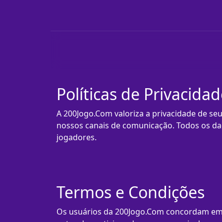
Políticas de Privacida
A 200Jogo.Com valoriza a privacidade de s
nossos canais de comunicação. Todos os dad
jogadores.
Termos e Condições
Os usuários da 200Jogo.Com concordam em r