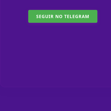
SEGUIR NO TELEGRAM