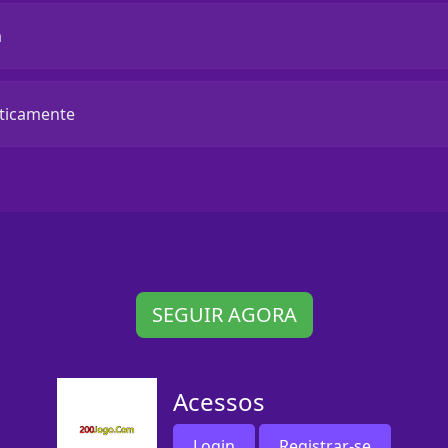
a
aticamente
SEGUIR AGORA
Acessos
Login
Registrar-se