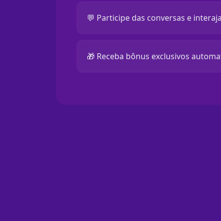
💬 Participe das conversas e interaj
🎁 Receba bônus exclusivos autom