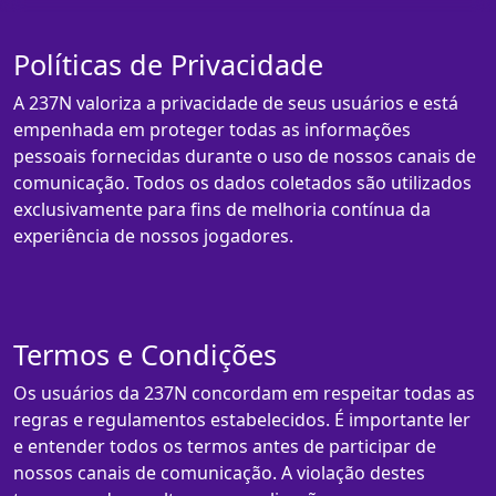
Políticas de Privacidade
A 237N valoriza a privacidade de seus usuários e está
empenhada em proteger todas as informações
pessoais fornecidas durante o uso de nossos canais de
comunicação. Todos os dados coletados são utilizados
exclusivamente para fins de melhoria contínua da
experiência de nossos jogadores.
Termos e Condições
Os usuários da 237N concordam em respeitar todas as
regras e regulamentos estabelecidos. É importante ler
e entender todos os termos antes de participar de
nossos canais de comunicação. A violação destes