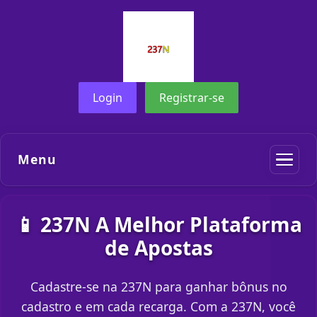
Login
Registrar-se
Menu
📱 237N A Melhor Plataforma
de Apostas
Cadastre-se na 237N para ganhar bônus no
cadastro e em cada recarga. Com a 237N, você