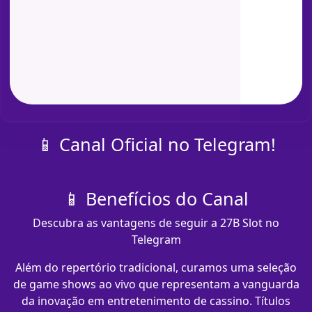
📱 Canal Oficial no Telegram!
📱 Benefícios do Canal
Descubra as vantagens de seguir a 27B Slot no
Telegram
Além do repertório tradicional, curamos uma seleção
de game shows ao vivo que representam a vanguarda
da inovação em entretenimento de cassino. Títulos