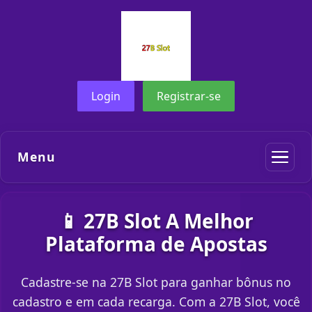
Login
Registrar-se
Menu
📱 27B Slot A Melhor
Plataforma de Apostas
Cadastre-se na 27B Slot para ganhar bônus no
cadastro e em cada recarga. Com a 27B Slot, você