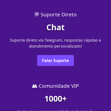
💬 Suporte Direto
Chat
Suporte direto via Telegram, respostas rápidas e
atendimento personalizado!
Falar Suporte
👥 Comunidade VIP
1000+