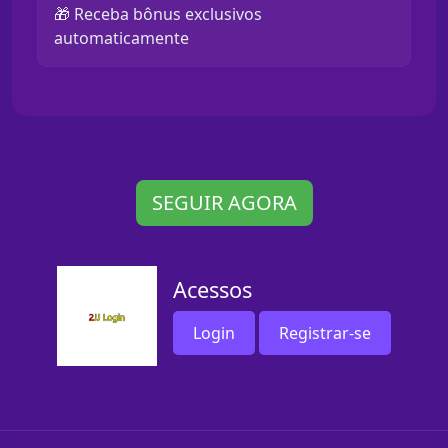
🎁 Receba bônus exclusivos
automaticamente
SEGUIR AGORA
Acessos
Login
Registrar-se