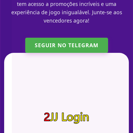
tem acesso a promoções incríveis e uma
experiência de jogo inigualável. Junte-se aos
vencedores agora!
SEGUIR NO TELEGRAM