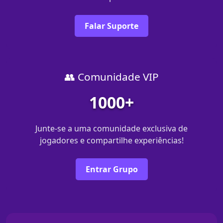
Falar Suporte
👥 Comunidade VIP
1000+
Junte-se a uma comunidade exclusiva de
jogadores e compartilhe experiências!
Entrar Grupo