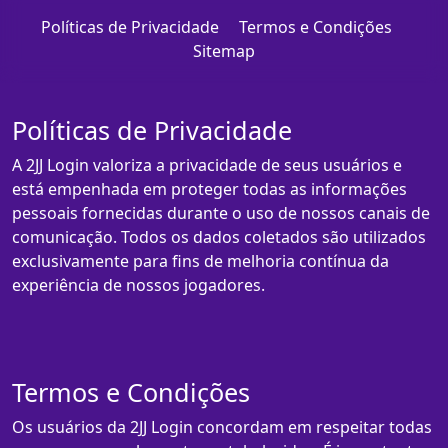
Políticas de Privacidade
Termos e Condições
Sitemap
Políticas de Privacidade
A 2JJ Login valoriza a privacidade de seus usuários e
está empenhada em proteger todas as informações
pessoais fornecidas durante o uso de nossos canais de
comunicação. Todos os dados coletados são utilizados
exclusivamente para fins de melhoria contínua da
experiência de nossos jogadores.
Termos e Condições
Os usuários da 2JJ Login concordam em respeitar todas