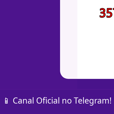
📱 Canal Oficial no Telegram!