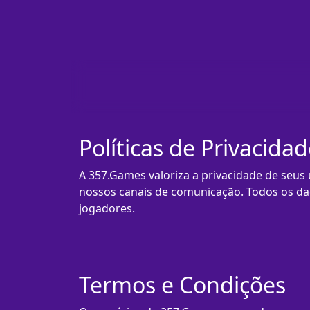
Políticas de Privacida
A 357.Games valoriza a privacidade de seu
nossos canais de comunicação. Todos os dad
jogadores.
Termos e Condições