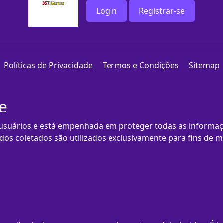
Login
Registrar-se
Políticas de Privacidade
Termos e Condições
Sitemap
de
s usuários e está empenhada em proteger todas as informaç
os coletados são utilizados exclusivamente para fins de m