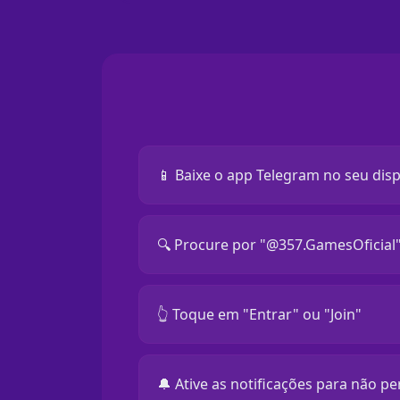
📱 Baixe o app Telegram no seu disp
🔍 Procure por "@357.GamesOficial
👆 Toque em "Entrar" ou "Join"
🔔 Ative as notificações para não p