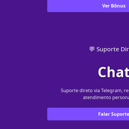
Ver Bônus
💬 Suporte Di
Cha
Suporte direto via Telegram, r
atendimento persona
Falar Suport