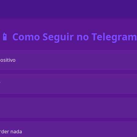
📱 Como Seguir no Telegram
ositivo
"
erder nada