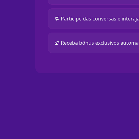
💬 Participe das conversas e interaj
🎁 Receba bônus exclusivos autom