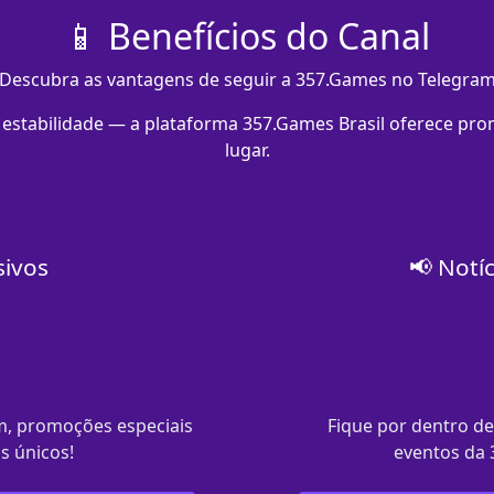
📱 Benefícios do Canal
Descubra as vantagens de seguir a 357.Games no Telegra
estabilidade — a plataforma 357.Games Brasil oferece pro
lugar.
sivos
📢 Notí
m, promoções especiais
Fique por dentro d
s únicos!
eventos da 