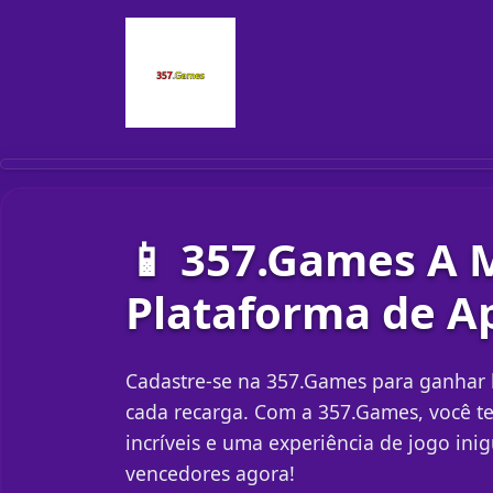
📱 357.Games A 
Plataforma de A
Cadastre-se na 357.Games para ganhar
cada recarga. Com a 357.Games, você 
incríveis e uma experiência de jogo inig
vencedores agora!