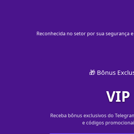
Reconhecida no setor por sua segurança e 
🎁 Bônus Exclu
VIP
Receba bônus exclusivos do Telegra
e códigos promocionai