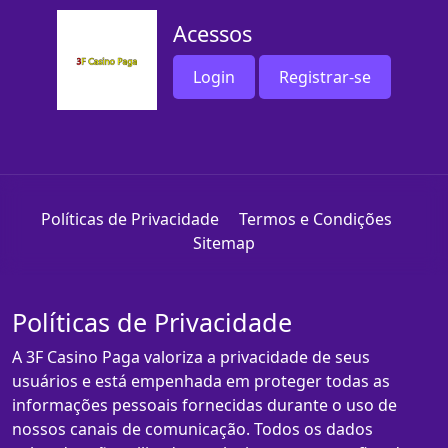
Acessos
Login
Registrar-se
Políticas de Privacidade
Termos e Condições
Sitemap
Políticas de Privacidade
A 3F Casino Paga valoriza a privacidade de seus
usuários e está empenhada em proteger todas as
informações pessoais fornecidas durante o uso de
nossos canais de comunicação. Todos os dados