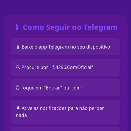
📱 Como Seguir no Telegram
📱 Baixe o app Telegram no seu dispositivo
🔍 Procure por "@4296.ComOficial"
👆 Toque em "Entrar" ou "Join"
🔔 Ative as notificações para não perder
nada