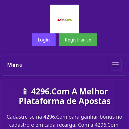
Login
Registrar-se
Menu
📱 4296.Com A Melhor
Plataforma de Apostas
Cadastre-se na 4296.Com para ganhar bônus no
cadastro e em cada recarga. Com a 4296.Com,