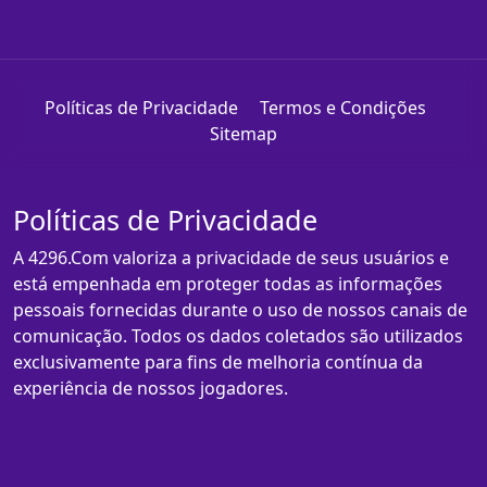
Políticas de Privacidade
Termos e Condições
Sitemap
Políticas de Privacidade
A 4296.Com valoriza a privacidade de seus usuários e
está empenhada em proteger todas as informações
pessoais fornecidas durante o uso de nossos canais de
comunicação. Todos os dados coletados são utilizados
exclusivamente para fins de melhoria contínua da
experiência de nossos jogadores.