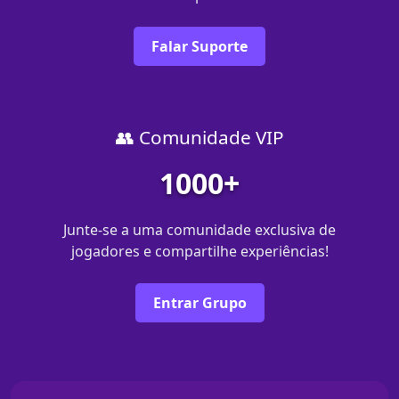
Falar Suporte
👥 Comunidade VIP
1000+
Junte-se a uma comunidade exclusiva de
jogadores e compartilhe experiências!
Entrar Grupo