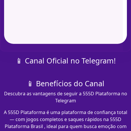
📱 Canal Oficial no Telegram!
📱 Benefícios do Canal
Descubra as vantagens de seguir a 555D Plataforma no
Telegram
A 555D Plataforma é uma plataforma de confiança total
— com jogos completos e saques rápidos na 555D
Plataforma Brasil , ideal para quem busca emoção com