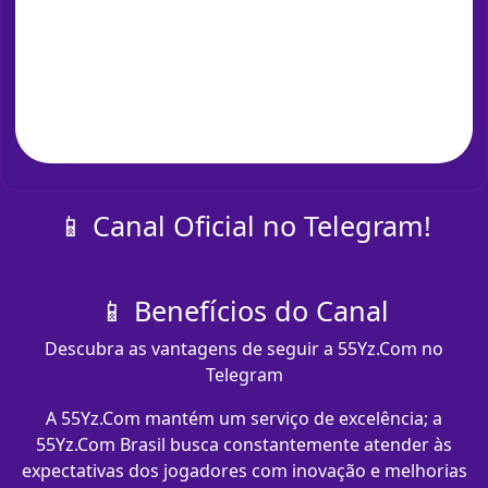
📱 Canal Oficial no Telegram!
📱 Benefícios do Canal
Descubra as vantagens de seguir a 55Yz.Com no
Telegram
A 55Yz.Com mantém um serviço de excelência; a
55Yz.Com Brasil busca constantemente atender às
expectativas dos jogadores com inovação e melhorias