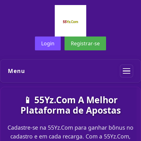
Login
Registrar-se
Menu
📱 55Yz.Com A Melhor
Plataforma de Apostas
Cadastre-se na 55Yz.Com para ganhar bônus no
cadastro e em cada recarga. Com a 55Yz.Com,