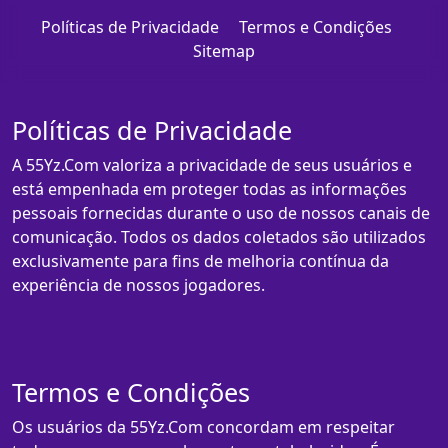
Políticas de Privacidade
Termos e Condições
Sitemap
Políticas de Privacidade
A 55Yz.Com valoriza a privacidade de seus usuários e
está empenhada em proteger todas as informações
pessoais fornecidas durante o uso de nossos canais de
comunicação. Todos os dados coletados são utilizados
exclusivamente para fins de melhoria contínua da
experiência de nossos jogadores.
Termos e Condições
Os usuários da 55Yz.Com concordam em respeitar