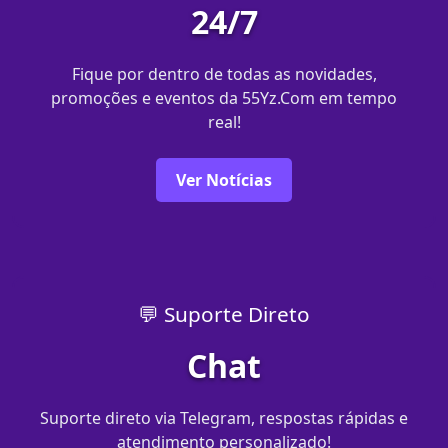
24/7
Fique por dentro de todas as novidades,
promoções e eventos da 55Yz.Com em tempo
real!
Ver Notícias
💬 Suporte Direto
Chat
Suporte direto via Telegram, respostas rápidas e
atendimento personalizado!