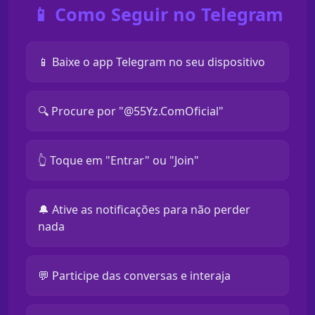
📱 Como Seguir no Telegram
📱 Baixe o app Telegram no seu dispositivo
🔍 Procure por "@55Yz.ComOficial"
👆 Toque em "Entrar" ou "Join"
🔔 Ative as notificações para não perder
nada
💬 Participe das conversas e interaja