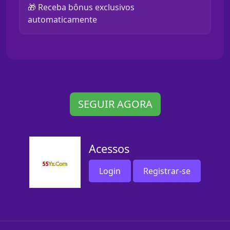
🎁 Receba bônus exclusivos
automaticamente
SEGUIR AGORA
Acessos
Login
Registrar-se