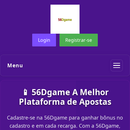
Login
Registrar-se
Menu
📱 56Dgame A Melhor
Plataforma de Apostas
Cadastre-se na 56Dgame para ganhar bônus no
cadastro e em cada recarga. Com a 56Dgame,