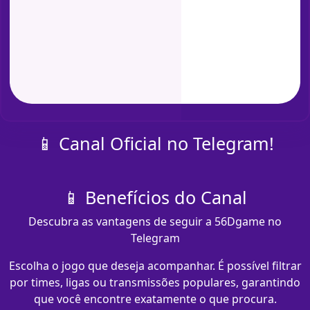
📱 Canal Oficial no Telegram!
📱 Benefícios do Canal
Descubra as vantagens de seguir a 56Dgame no
Telegram
Escolha o jogo que deseja acompanhar. É possível filtrar
por times, ligas ou transmissões populares, garantindo
que você encontre exatamente o que procura.