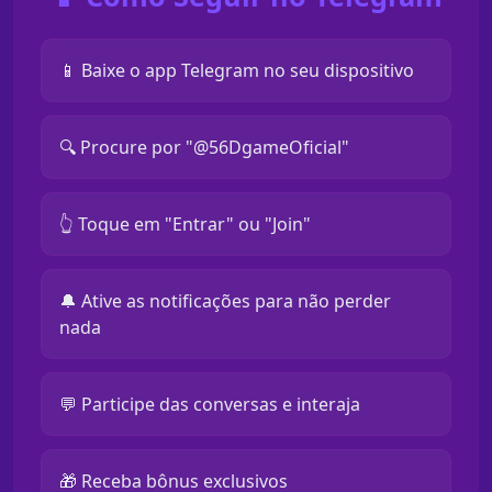
📱 Baixe o app Telegram no seu dispositivo
🔍 Procure por "@56DgameOficial"
👆 Toque em "Entrar" ou "Join"
🔔 Ative as notificações para não perder
nada
💬 Participe das conversas e interaja
🎁 Receba bônus exclusivos