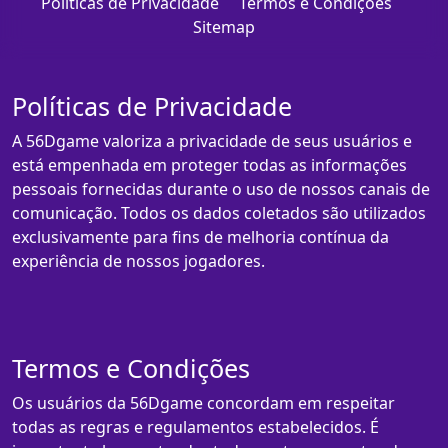
Políticas de Privacidade
Termos e Condições
Sitemap
Políticas de Privacidade
A 56Dgame valoriza a privacidade de seus usuários e
está empenhada em proteger todas as informações
pessoais fornecidas durante o uso de nossos canais de
comunicação. Todos os dados coletados são utilizados
exclusivamente para fins de melhoria contínua da
experiência de nossos jogadores.
Termos e Condições
Os usuários da 56Dgame concordam em respeitar
todas as regras e regulamentos estabelecidos. É