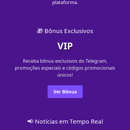
plataforma.
🎁 Bônus Exclusivos
VIP
Receba bônus exclusivos do Telegram,
promoções especiais e códigos promocionais
únicos!
Ver Bônus
📢 Notícias em Tempo Real