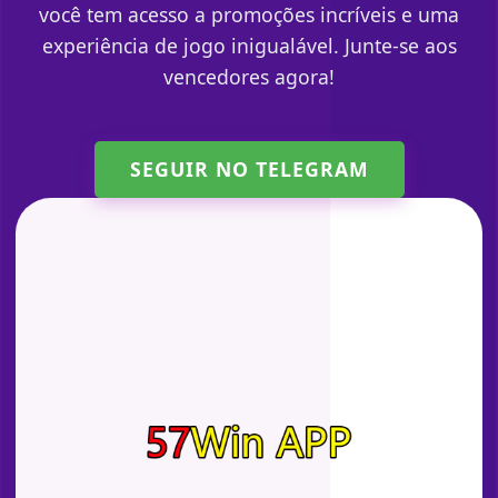
você tem acesso a promoções incríveis e uma
experiência de jogo inigualável. Junte-se aos
vencedores agora!
SEGUIR NO TELEGRAM