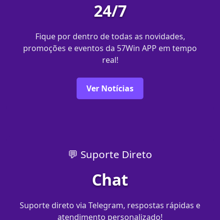
24/7
Fique por dentro de todas as novidades,
promoções e eventos da 57Win APP em tempo
real!
Ver Notícias
💬 Suporte Direto
Chat
Suporte direto via Telegram, respostas rápidas e
atendimento personalizado!