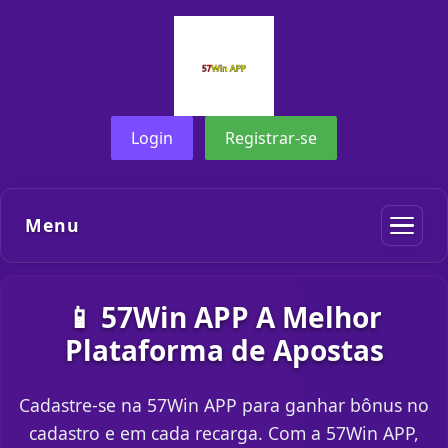
Login
Registrar-se
Menu
📱 57Win APP A Melhor
Plataforma de Apostas
Cadastre-se na 57Win APP para ganhar bônus no
cadastro e em cada recarga. Com a 57Win APP,