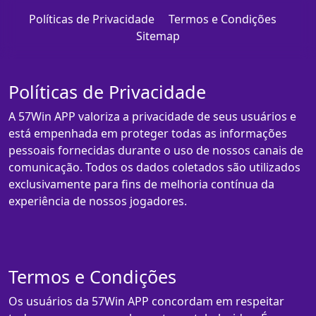
Políticas de Privacidade
Termos e Condições
Sitemap
Políticas de Privacidade
A 57Win APP valoriza a privacidade de seus usuários e
está empenhada em proteger todas as informações
pessoais fornecidas durante o uso de nossos canais de
comunicação. Todos os dados coletados são utilizados
exclusivamente para fins de melhoria contínua da
experiência de nossos jogadores.
Termos e Condições
Os usuários da 57Win APP concordam em respeitar