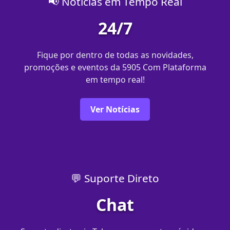
📢 Notícias em Tempo Real
24/7
Fique por dentro de todas as novidades,
promoções e eventos da 5905 Com Plataforma
em tempo real!
Ver Notícias
💬 Suporte Direto
Chat