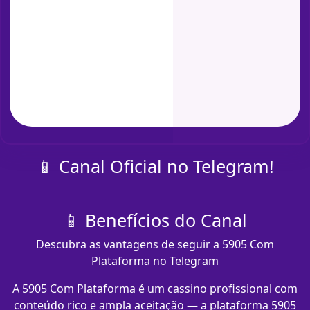
📱 Canal Oficial no Telegram!
📱 Benefícios do Canal
Descubra as vantagens de seguir a 5905 Com
Plataforma no Telegram
A 5905 Com Plataforma é um cassino profissional com
conteúdo rico e ampla aceitação — a plataforma 5905