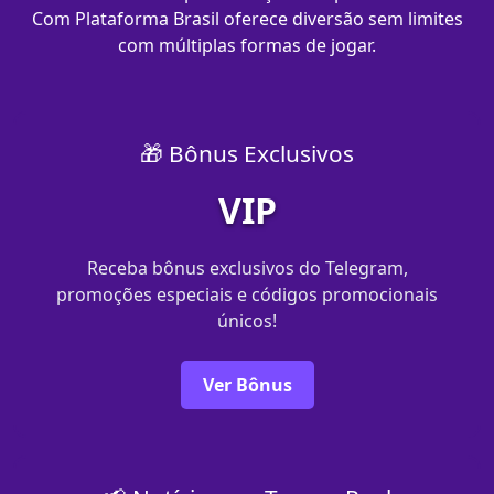
Com Plataforma Brasil oferece diversão sem limites
com múltiplas formas de jogar.
🎁 Bônus Exclusivos
VIP
Receba bônus exclusivos do Telegram,
promoções especiais e códigos promocionais
únicos!
Ver Bônus