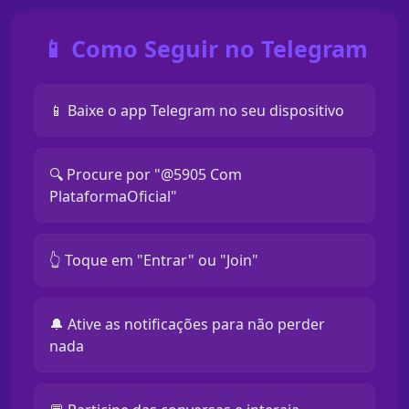
📱 Como Seguir no Telegram
📱 Baixe o app Telegram no seu dispositivo
🔍 Procure por "@5905 Com
PlataformaOficial"
👆 Toque em "Entrar" ou "Join"
🔔 Ative as notificações para não perder
nada