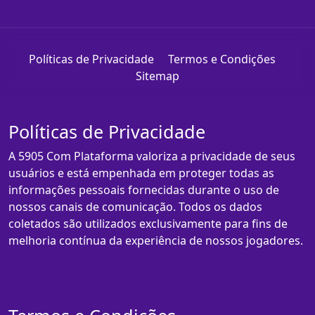
Políticas de Privacidade
Termos e Condições
Sitemap
Políticas de Privacidade
A 5905 Com Plataforma valoriza a privacidade de seus
usuários e está empenhada em proteger todas as
informações pessoais fornecidas durante o uso de
nossos canais de comunicação. Todos os dados
coletados são utilizados exclusivamente para fins de
melhoria contínua da experiência de nossos jogadores.