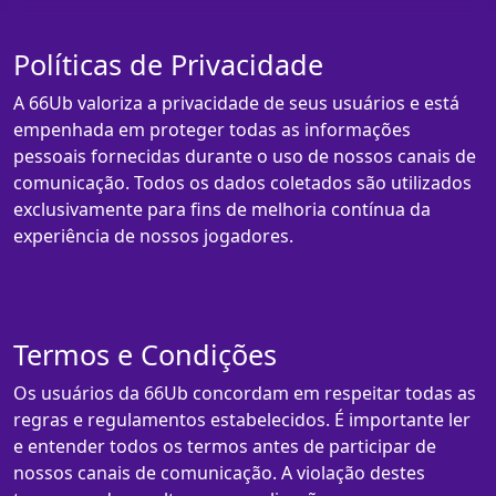
Políticas de Privacidade
A 66Ub valoriza a privacidade de seus usuários e está
empenhada em proteger todas as informações
pessoais fornecidas durante o uso de nossos canais de
comunicação. Todos os dados coletados são utilizados
exclusivamente para fins de melhoria contínua da
experiência de nossos jogadores.
Termos e Condições
Os usuários da 66Ub concordam em respeitar todas as
regras e regulamentos estabelecidos. É importante ler
e entender todos os termos antes de participar de
nossos canais de comunicação. A violação destes