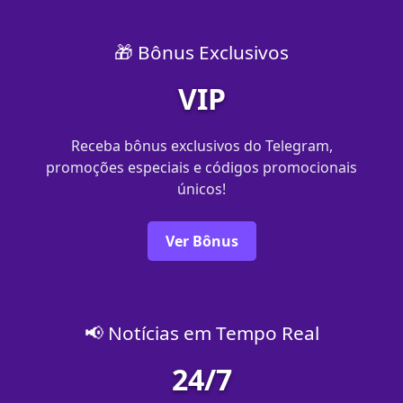
🎁 Bônus Exclusivos
VIP
Receba bônus exclusivos do Telegram,
promoções especiais e códigos promocionais
únicos!
Ver Bônus
📢 Notícias em Tempo Real
24/7