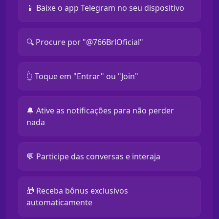
📱 Baixe o app Telegram no seu dispositivo
🔍 Procure por "@766BrlOficial"
👆 Toque em "Entrar" ou "Join"
🔔 Ative as notificações para não perder
nada
💬 Participe das conversas e interaja
🎁 Receba bônus exclusivos
automaticamente