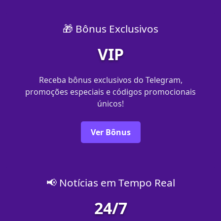
🎁 Bônus Exclusivos
VIP
Receba bônus exclusivos do Telegram,
promoções especiais e códigos promocionais
únicos!
Ver Bônus
📢 Notícias em Tempo Real
24/7