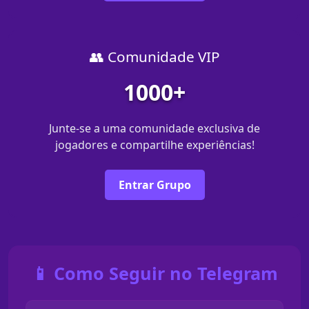
👥 Comunidade VIP
1000+
Junte-se a uma comunidade exclusiva de
jogadores e compartilhe experiências!
Entrar Grupo
📱 Como Seguir no Telegram