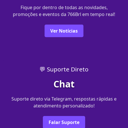
Fique por dentro de todas as novidades,
promoções e eventos da 766Brl em tempo real!
Ver Notícias
💬 Suporte Direto
Chat
Suporte direto via Telegram, respostas rápidas e
atendimento personalizado!
Falar Suporte