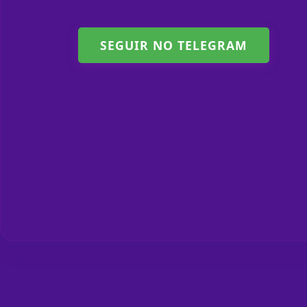
SEGUIR NO TELEGRAM