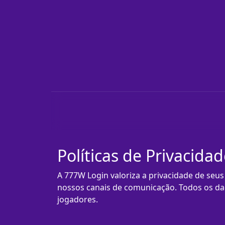
Políticas de Privacida
A 777W Login valoriza a privacidade de seu
nossos canais de comunicação. Todos os dad
jogadores.