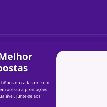
 Melhor
postas
 bônus no cadastro e em
tem acesso a promoções
ualável. Junte-se aos