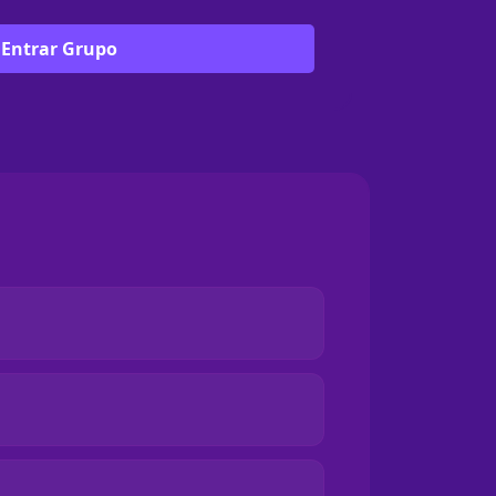
Entrar Grupo