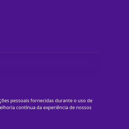
ções pessoais fornecidas durante o uso de
elhoria contínua da experiência de nossos