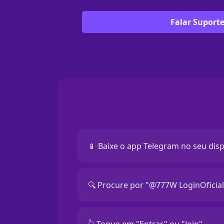
Falar Suport
📱 Baixe o app Telegram no seu disp
🔍 Procure por "@777W LoginOficial