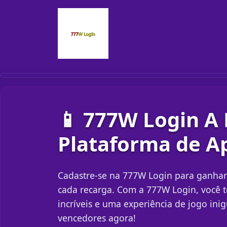
📱 777W Login A
Plataforma de A
Cadastre-se na 777W Login para ganhar
cada recarga. Com a 777W Login, você 
incríveis e uma experiência de jogo inig
vencedores agora!