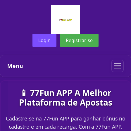
Login
Registrar-se
Menu
📱 77Fun APP A Melhor
Plataforma de Apostas
Cadastre-se na 77Fun APP para ganhar bônus no
cadastro e em cada recarga. Com a 77Fun APP,