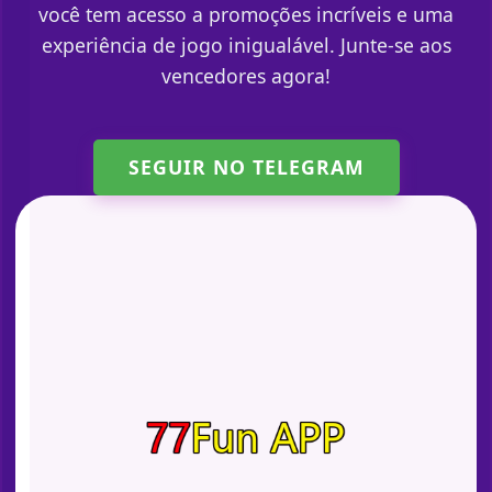
você tem acesso a promoções incríveis e uma
experiência de jogo inigualável. Junte-se aos
vencedores agora!
SEGUIR NO TELEGRAM