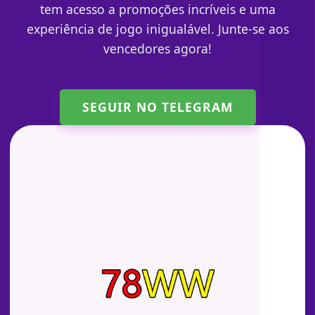
tem acesso a promoções incríveis e uma
experiência de jogo inigualável. Junte-se aos
vencedores agora!
SEGUIR NO TELEGRAM