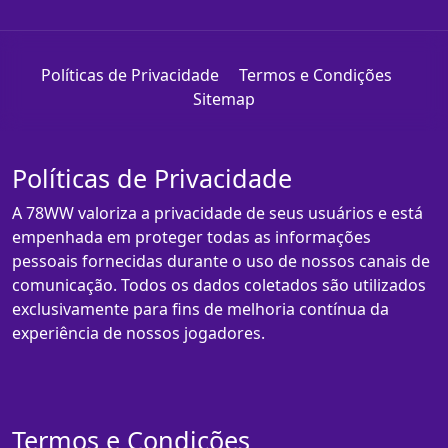
Políticas de Privacidade
Termos e Condições
Sitemap
Políticas de Privacidade
A 78WW valoriza a privacidade de seus usuários e está
empenhada em proteger todas as informações
pessoais fornecidas durante o uso de nossos canais de
comunicação. Todos os dados coletados são utilizados
exclusivamente para fins de melhoria contínua da
experiência de nossos jogadores.
Termos e Condições