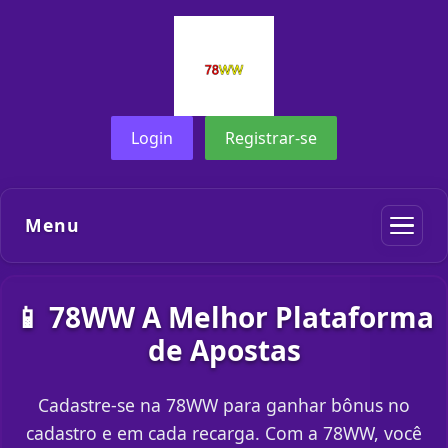
Login
Registrar-se
Menu
📱 78WW A Melhor Plataforma
de Apostas
Cadastre-se na 78WW para ganhar bônus no
cadastro e em cada recarga. Com a 78WW, você