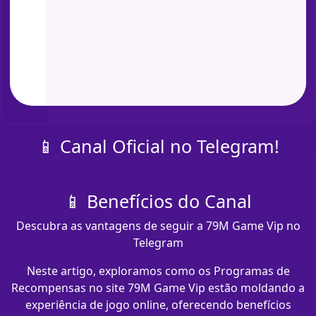
📱 Canal Oficial no Telegram!
📱 Benefícios do Canal
Descubra as vantagens de seguir a 79M Game Vip no
Telegram
Neste artigo, exploramos como os Programas de
Recompensas no site 79M Game Vip estão moldando a
experiência de jogo online, oferecendo benefícios