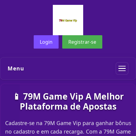
Login
Registrar-se
Menu
📱 79M Game Vip A Melhor
Plataforma de Apostas
Cadastre-se na 79M Game Vip para ganhar bônus
no cadastro e em cada recarga. Com a 79M Game