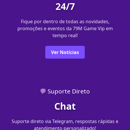
24/7
Fique por dentro de todas as novidades,
promoções e eventos da 79M Game Vip em
tempo real!
Ver Notícias
💬 Suporte Direto
Chat
Suporte direto via Telegram, respostas rápidas e
atendimento personalizado!