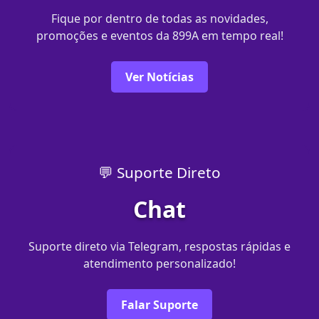
Fique por dentro de todas as novidades,
promoções e eventos da 899A em tempo real!
Ver Notícias
💬 Suporte Direto
Chat
Suporte direto via Telegram, respostas rápidas e
atendimento personalizado!
Falar Suporte