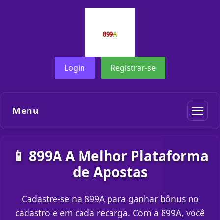
Login
Registrar-se
Menu
📱 899A A Melhor Plataforma
de Apostas
Cadastre-se na 899A para ganhar bônus no
cadastro e em cada recarga. Com a 899A, você