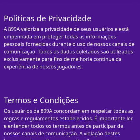
Políticas de Privacidade
A 899A valoriza a privacidade de seus usuários e está
empenhada em proteger todas as informações
pessoais fornecidas durante o uso de nossos canais de
comunicação. Todos os dados coletados são utilizados
exclusivamente para fins de melhoria contínua da
experiência de nossos jogadores.
Termos e Condições
Os usuários da 899A concordam em respeitar todas as
regras e regulamentos estabelecidos. É importante ler
e entender todos os termos antes de participar de
nossos canais de comunicação. A violação destes