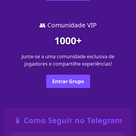
👥 Comunidade VIP
1000+
Junte-se a uma comunidade exclusiva de
jogadores e compartilhe experiências!
Entrar Grupo
📱 Como Seguir no Telegram